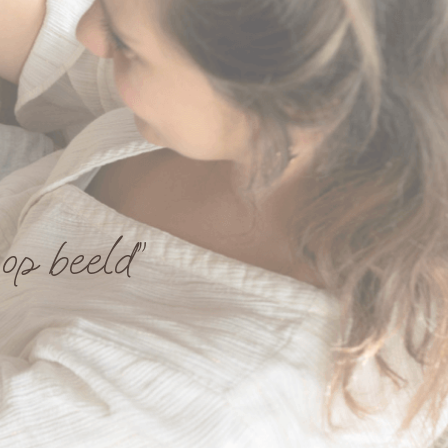
p beeld”