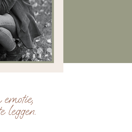
 emotie,
e leggen.