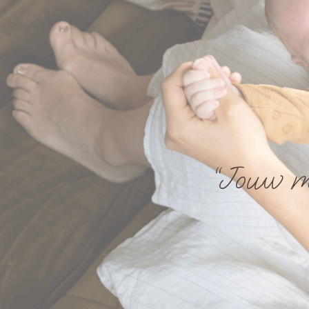
“Jouw m