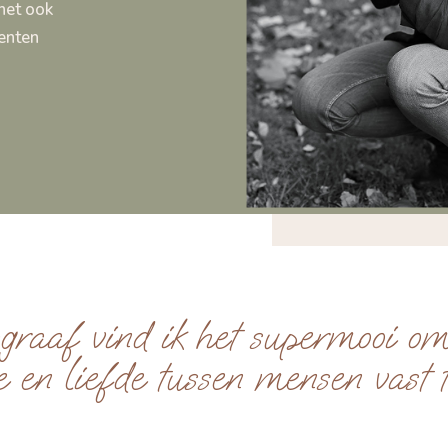
 het ook
enten
ograaf vind ik het supermooi om
e en liefde tussen mensen vast t