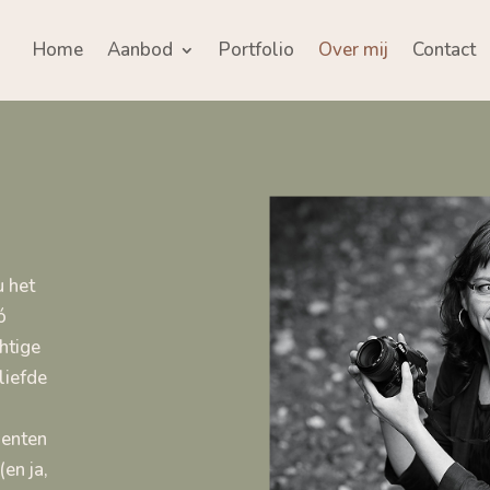
Home
Aanbod
Portfolio
Over mij
Contact
u het
ó
htige
liefde
menten
(en ja,