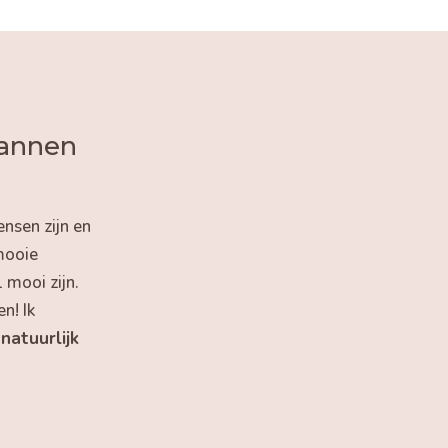
pannen
nsen zijn en
mooie
 mooi zijn.
n! Ik
t
natuurlijk