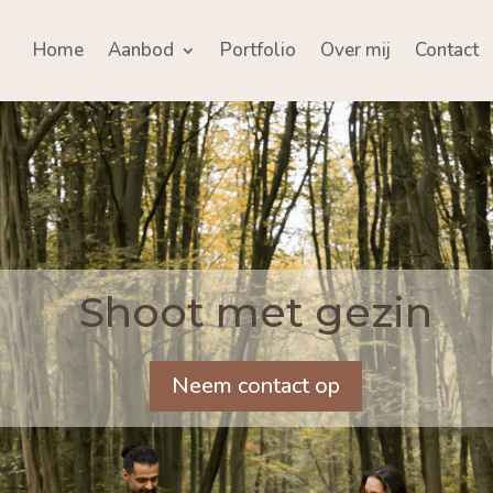
Home
Aanbod
Portfolio
Over mij
Contact
Shoot met gezin
Neem contact op