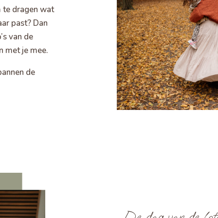
om te dragen wat
kaar past? Dan
’s van de
en met je mee.
tspannen de
De dag van de foto