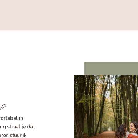
t?
fortabel in
ing straal je dat
oren stuur ik