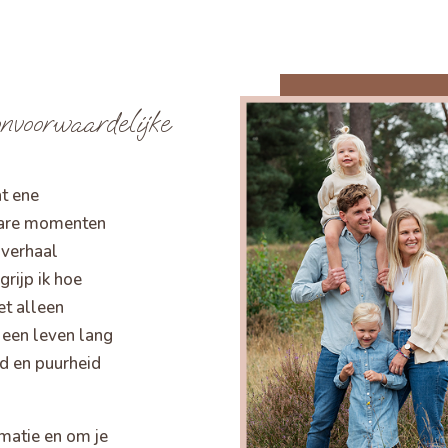
nvoorwaardelijke
at ene
rbare momenten
t verhaal
grijp ik hoe
et alleen
 een leven lang
d en puurheid
matie en om je