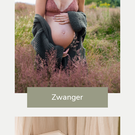
Zwanger