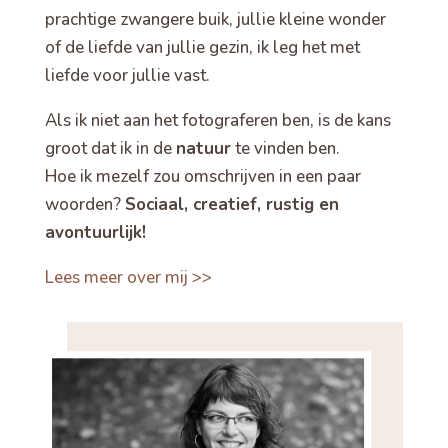
prachtige zwangere buik, jullie kleine wonder
of de liefde van jullie gezin, ik leg het met
liefde voor jullie vast.
Als ik niet aan het fotograferen ben, is de kans
groot dat ik in de
natuur
te vinden ben.
Hoe ik mezelf zou omschrijven in een paar
woorden?
Sociaal, creatief, rustig en
avontuurlijk!
Lees meer over mij >>