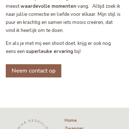
meest
waardevolle momenten
vang. Altijd zoek ik
naar jullie connectie en liefde voor elkaar. Mijn stijl is
puur en krachtig en samen iets moois creëren, dat
vind ik heerlijk om te doen.
En als je met mij een shoot doet, krijg er ook nog
eens een
superleuke ervaring
bij!
Neem contact op
Home
Zwanger