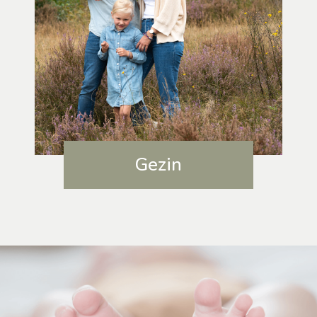
Gezin