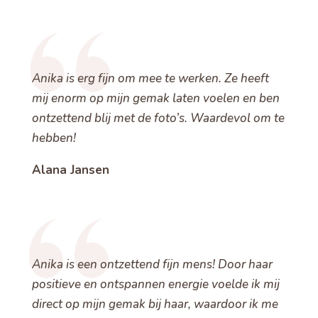
Anika is erg fijn om mee te werken. Ze heeft
mij enorm op mijn gemak laten voelen en ben
ontzettend blij met de foto’s. Waardevol om te
hebben!
Alana Jansen
Anika is een ontzettend fijn mens! Door haar
positieve en ontspannen energie voelde ik mij
direct op mijn gemak bij haar, waardoor ik me